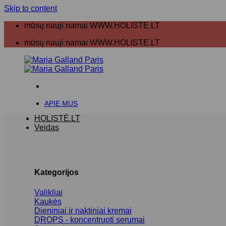
Skip to content
mūsų nauji namai WWW.HOLISTE.LT
mūsų nauji namai WWW.HOLISTE.LT
APIE MUS
HOLISTÈ.LT
Veidas
Kategorijos
Valikliai
Kaukės
Dieniniai ir naktiniai kremai
DROPS - koncentruoti serumai