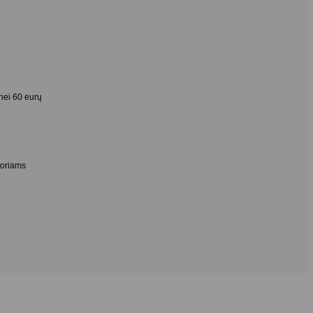
nei 60 eurų
toriams