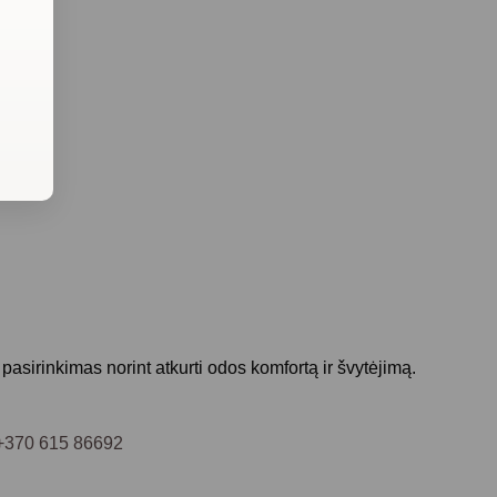
ų
asirinkimas norint atkurti odos komfortą ir švytėjimą.
+370 615 86692