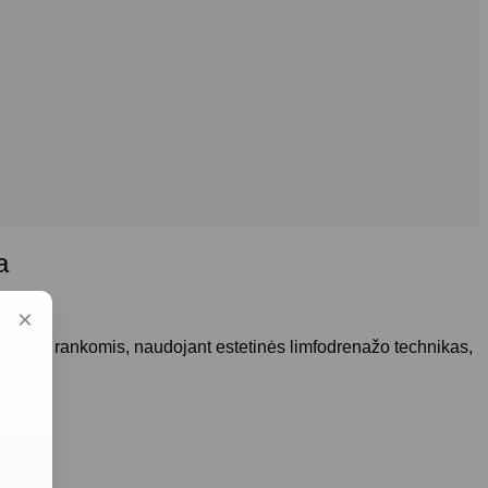
a
×
tliekama rankomis, naudojant estetinės limfodrenažo technikas,