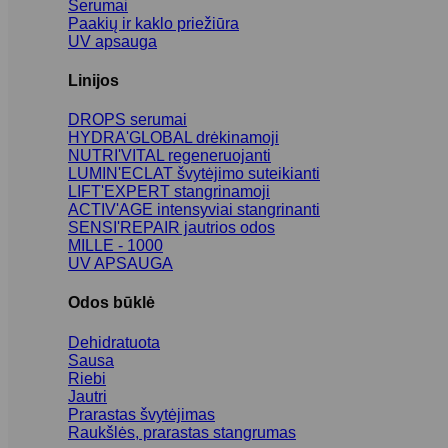
Serumai
Paakių ir kaklo priežiūra
UV apsauga
Linijos
DROPS serumai
HYDRA'GLOBAL drėkinamoji
NUTRI'VITAL regeneruojanti
LUMIN'ECLAT švytėjimo suteikianti
LIFT'EXPERT stangrinamoji
ACTIV'AGE intensyviai stangrinanti
SENSI'REPAIR jautrios odos
MILLE - 1000
UV APSAUGA
Odos būklė
Dehidratuota
Sausa
Riebi
Jautri
Prarastas švytėjimas
Raukšlės, prarastas stangrumas