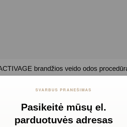
ACTIVAGE brandžios veido odos procedūr
SVARBUS PRANEŠIMAS
iūros procedūra, sukurta specialiai brandžiai odai. Procedūra a
Pasikeitė mūsų el.
parduotuvės adresas