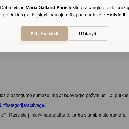
Dabar visas
Maria Galland Paris
ir kitų prabangių grožio preki
produktus galite įsigyti naujoje mūsų parduotuvėje
Holiste.lt
.
Eiti į Holiste.lt
Uždaryti
odos elastingumo sumažėjimą ar nuovargio požymius. Tai puikus p
lt/kategorija/activage/
nete? Rašykite į
info@mariagalland.lt
arba skambinkite numeriu