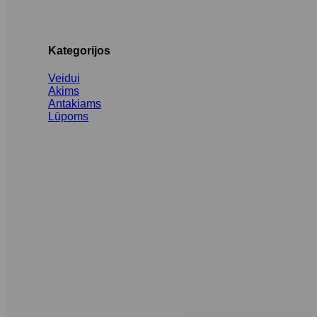
Kategorijos
Veidui
Akims
Antakiams
Lūpoms