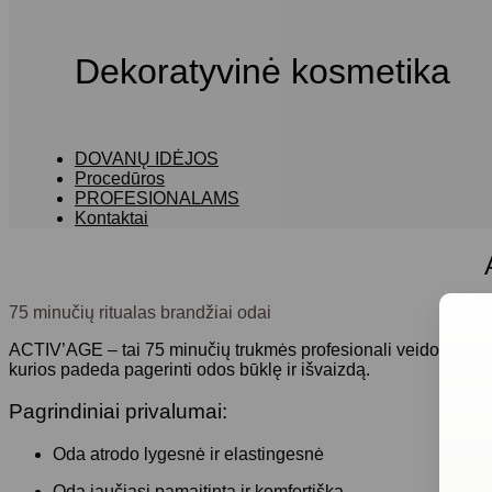
Dekoratyvinė kosmetika
DOVANŲ IDĖJOS
Procedūros
PROFESIONALAMS
Kontaktai
75 minučių ritualas brandžiai odai
ACTIV’AGE
– tai 75 minučių trukmės profesionali veido priež
kurios padeda pagerinti odos būklę ir išvaizdą.
Pagrindiniai privalumai:
Oda atrodo lygesnė ir elastingesnė
Oda jaučiasi pamaitinta ir komfortiška