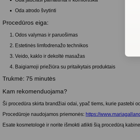
Oda atrodo švytinti
Procedūros eiga:
Odos valymas ir paruošimas
Estetinės limfodrenažo technikos
Veido, kaklo ir dekoltė masažas
Baigiamoji priežiūra su pritaikytais produktais
Trukmė:
75 minutės
Kam rekomenduojama?
Ši procedūra skirta brandžiai odai, ypač tiems, kurie pastebi 
Procedūroje naudojamos priemonės:
https://www.mariagalland.
Esate kosmetologė ir norite išmokti atlikti šią procedūrą kabi