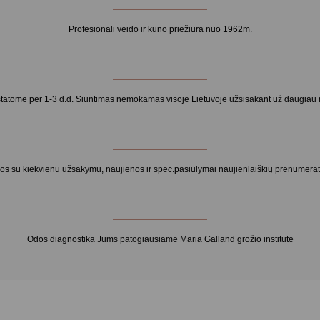
Profesionali veido ir kūno priežiūra nuo 1962m.
statome per 1-3 d.d. Siuntimas nemokamas visoje Lietuvoje užsisakant už daugiau 
s su kiekvienu užsakymu, naujienos ir spec.pasiūlymai naujienlaiškių prenumera
Odos diagnostika Jums patogiausiame Maria Galland grožio institute