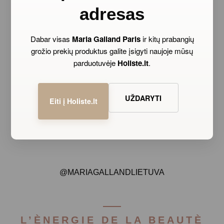
1
2
adresas
Dabar visas
Maria Galland Paris
ir kitų prabangių
grožio prekių produktus galite įsigyti naujoje mūsų
parduotuvėje
Holiste.lt
.
UŽDARYTI
Eiti į Holiste.lt
@MARIAGALLANDLIETUVA
L’ÈNERGIE DE LA BEAUTÈ