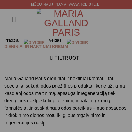
Skip
MŪSŲ NAUJI NAMAI WWW.HOLISTE.LT
to
content
Pradžia
Veidas
DIENINIAI IR NAKTINIAI KREMAI
FILTRUOTI
Maria Galland Paris dieniniai ir naktiniai kremai
– tai
specialiai sukurti odos priežiūros produktai, kurie užtikrina
kasdienį odos maitinimą, apsaugą ir regeneraciją tiek
dieną, tiek naktį. Skirtingi dieninių ir naktinių kremų
formulės atitinka skirtingus odos poreikius – nuo apsaugos
ir drėkinimo dienos metu iki gilaus atgaivinimo ir
regeneracijos naktį.