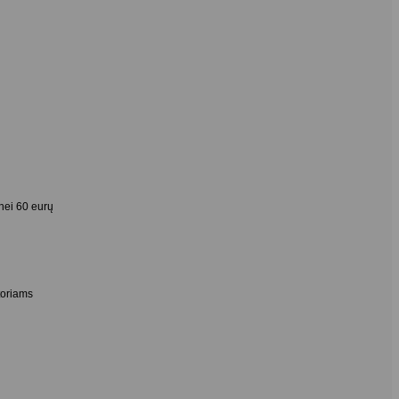
nei 60 eurų
toriams