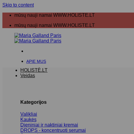
Skip to content
mūsų nauji namai WWW.HOLISTE.LT
mūsų nauji namai WWW.HOLISTE.LT
APIE MUS
HOLISTÈ.LT
Veidas
Kategorijos
Valikliai
Kaukės
Dieniniai ir naktiniai kremai
DROPS - koncentruoti serumai