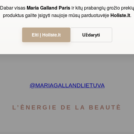
Dabar visas
Maria Galland Paris
ir kitų prabangių grožio preki
produktus galite įsigyti naujoje mūsų parduotuvėje
Holiste.lt
.
Eiti į Holiste.lt
Uždaryti
@MARIAGALLANDLIETUVA
L’ÈNERGIE DE LA BEAUTÈ
s
ms