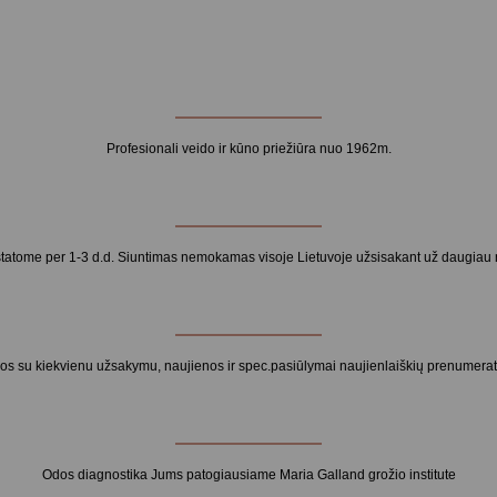
Profesionali veido ir kūno priežiūra nuo 1962m.
statome per 1-3 d.d. Siuntimas nemokamas visoje Lietuvoje užsisakant už daugiau 
s su kiekvienu užsakymu, naujienos ir spec.pasiūlymai naujienlaiškių prenumera
Odos diagnostika Jums patogiausiame Maria Galland grožio institute