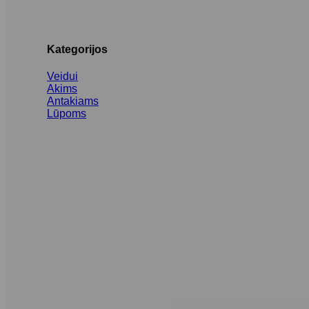
Kategorijos
Veidui
Akims
Antakiams
Lūpoms