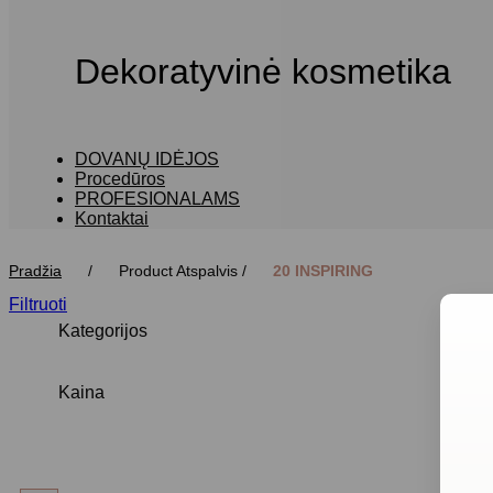
Dekoratyvinė kosmetika
DOVANŲ IDĖJOS
Procedūros
PROFESIONALAMS
Kontaktai
Pradžia
/
Product Atspalvis
/
20 INSPIRING
Filtruoti
Kategorijos
Naujienos
Kaina
Rekomendacija rudeniui
MOSAIC DROPS koncentruoti serumai
Min kaina
Maks kaina
ACTIVAGE intensyviai stangrinanti
PROFESIONALAMS