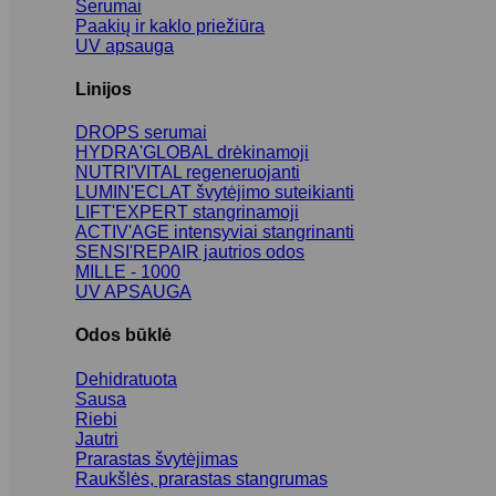
Serumai
Paakių ir kaklo priežiūra
UV apsauga
Linijos
DROPS serumai
HYDRA'GLOBAL drėkinamoji
NUTRI'VITAL regeneruojanti
LUMIN'ECLAT švytėjimo suteikianti
LIFT'EXPERT stangrinamoji
ACTIV'AGE intensyviai stangrinanti
SENSI'REPAIR jautrios odos
MILLE - 1000
UV APSAUGA
Odos būklė
Dehidratuota
Sausa
Riebi
Jautri
Prarastas švytėjimas
Raukšlės, prarastas stangrumas