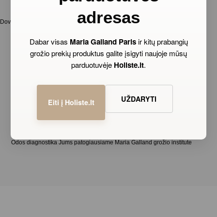
adresas
Dovanos su kiekvienu užsakymu, naujienos ir spec.pasiūlymai naujienlaiškių
prenumeratoriams
Dabar visas
Maria Galland Paris
ir kitų prabangių
grožio prekių produktus galite įsigyti naujoje mūsų
parduotuvėje
Holiste.lt
.
UŽDARYTI
Eiti į Holiste.lt
ASMENIŠKAI PARINKTOS PRIEMONĖS
Odos diagnostika Jums patogiausiame Maria Galland grožio institute