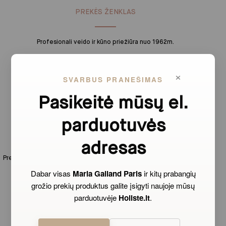
PREKĖS ŽENKLAS
Profesionali veido ir kūno priežiūra nuo 1962m.
×
SVARBUS PRANEŠIMAS
Pasikeitė mūsų el.
parduotuvės
GREITAS PRISTATYMAS
adresas
Prekes pristatome per 1-3 d.d. Siuntimas nemokamas visoje Lietuvoje
užsisakant už daugiau nei 60 eurų
Dabar visas
Maria Galland Paris
ir kitų prabangių
grožio prekių produktus galite įsigyti naujoje mūsų
parduotuvėje
Holiste.lt
.