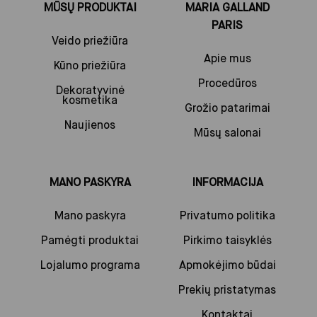
MŪSŲ PRODUKTAI
MARIA GALLAND
PARIS
Veido priežiūra
Apie mus
Kūno priežiūra
Procedūros
Dekoratyvinė
kosmetika
Grožio patarimai
Naujienos
Mūsų salonai
MANO PASKYRA
INFORMACIJA
Mano paskyra
Privatumo politika
Pamėgti produktai
Pirkimo taisyklės
Lojalumo programa
Apmokėjimo būdai
Prekių pristatymas
Kontaktai