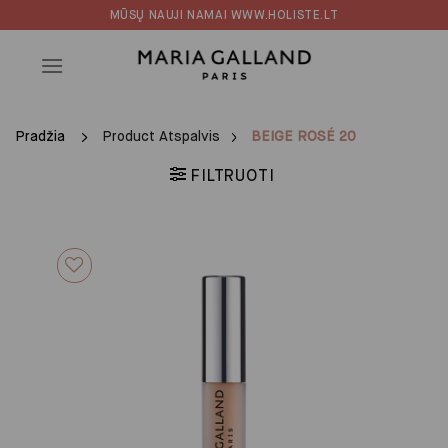
Skip
MŪSŲ NAUJI NAMAI WWW.HOLISTE.LT
to
content
Pradžia
Product Atspalvis
BEIGE ROSÉ 20
FILTRUOTI