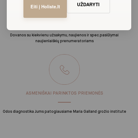
UŽDARYTI
Eiti į Holiste.lt
LOJALUMO PRIVALUMAI
Dovanos su kiekvienu užsakymu, naujienos ir spec.pasiūlymai
naujienlaiškių prenumeratoriams
ASMENIŠKAI PARINKTOS PRIEMONĖS
Odos diagnostika Jums patogiausiame Maria Galland grožio institute