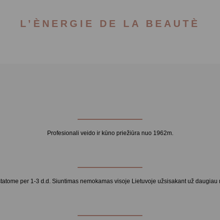
L’ÈNERGIE DE LA BEAUTÈ
Profesionali veido ir kūno priežiūra nuo 1962m.
statome per 1-3 d.d. Siuntimas nemokamas visoje Lietuvoje užsisakant už daugiau 