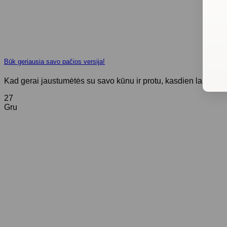
Būk geriausia savo pačios versija!
Kad gerai jaustumėtės su savo kūnu ir protu, kasdien laikykitės, 
27
Gru