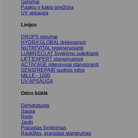
Serumai
Paakių ir kaklo priežiūra
UV apsauga
Linijos
DROPS serumai
HYDRA'GLOBAL drėkinamoji
NUTRI'VITAL regeneruojanti
LUMIN'ECLAT švytėjimo suteikianti
LIFT'EXPERT stangrinamoji
ACTIV'AGE intensyviai stangrinanti
SENSI'REPAIR jautrios odos
MILLE - 1000
UV APSAUGA
Odos būklė
Dehidratuota
Sausa
Riebi
Jautri
Prarastas švytėjimas
Raukšlės, prarastas stangrumas