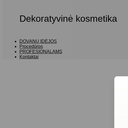
Dekoratyvinė kosmetika
DOVANŲ IDĖJOS
Procedūros
PROFESIONALAMS
Kontaktai