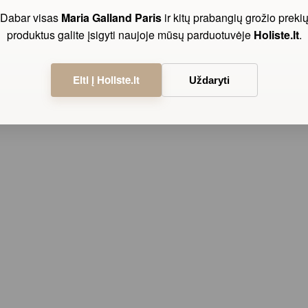
Dabar visas
Maria Galland Paris
ir kitų prabangių grožio preki
produktus galite įsigyti naujoje mūsų parduotuvėje
Holiste.lt
.
Eiti į Holiste.lt
Uždaryti
sveikų ir paprastų įpročių. Štai [...]