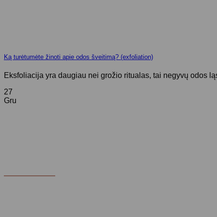
Ką turėtumėte žinoti apie odos šveitimą? (exfoliation)
Eksfoliacija yra daugiau nei grožio ritualas, tai negyvų odos lą
27
Gru