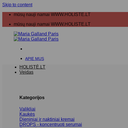
Skip to content
mūsų nauji namai WWW.HOLISTE.LT
mūsų nauji namai WWW.HOLISTE.LT
APIE MUS
HOLISTÈ.LT
Veidas
Kategorijos
Valikliai
Kaukės
Dieniniai ir naktiniai kremai
DROPS - koncentruoti serumai