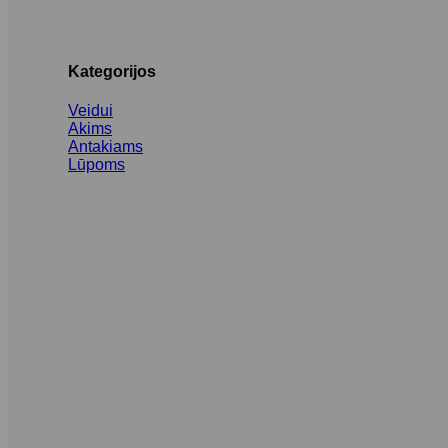
Kategorijos
Veidui
Akims
Antakiams
Lūpoms