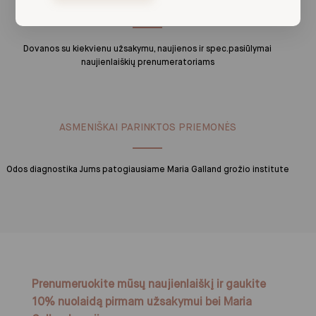
LOJALUMO PRIVALUMAI
Dovanos su kiekvienu užsakymu, naujienos ir spec.pasiūlymai
naujienlaiškių prenumeratoriams
ASMENIŠKAI PARINKTOS PRIEMONĖS
Odos diagnostika Jums patogiausiame Maria Galland grožio institute
Prenumeruokite mūsų naujienlaiškį ir gaukite
10% nuolaidą pirmam užsakymui bei Maria