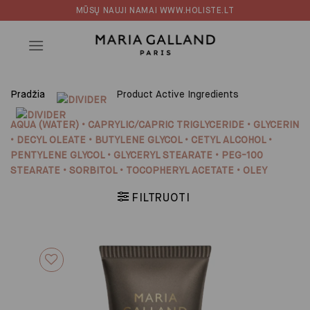
Skip
MŪSŲ NAUJI NAMAI WWW.HOLISTE.LT
to
content
Pradžia
Product Active Ingredients
AQUA (WATER) • CAPRYLIC/CAPRIC TRIGLYCERIDE • GLYCERIN
• DECYL OLEATE • BUTYLENE GLYCOL • CETYL ALCOHOL •
PENTYLENE GLYCOL • GLYCERYL STEARATE • PEG-100
STEARATE • SORBITOL • TOCOPHERYL ACETATE • OLEY
FILTRUOTI