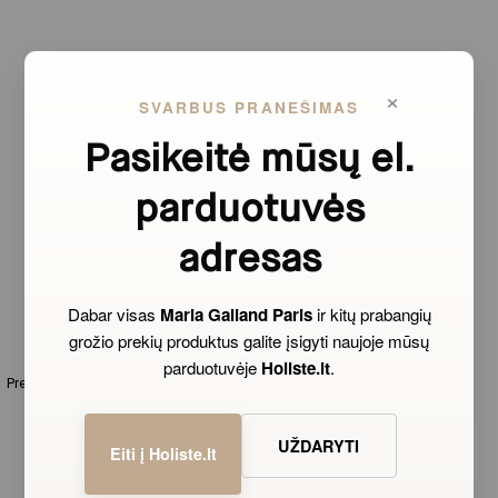
PREKĖS ŽENKLAS
×
SVARBUS PRANEŠIMAS
Profesionali veido ir kūno priežiūra nuo 1962m.
Pasikeitė mūsų el.
parduotuvės
adresas
Dabar visas
Maria Galland Paris
ir kitų prabangių
GREITAS PRISTATYMAS
grožio prekių produktus galite įsigyti naujoje mūsų
parduotuvėje
Holiste.lt
.
Prekes pristatome per 1-3 d.d. Siuntimas nemokamas visoje Lietuvoje
užsisakant už daugiau nei 60 eurų
UŽDARYTI
Eiti į Holiste.lt