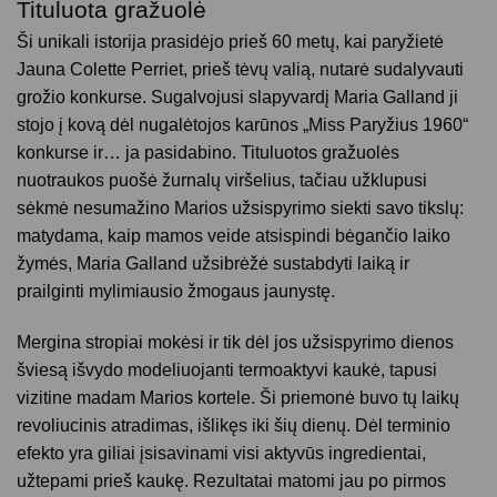
Tituluota gražuolė
Ši unikali istorija prasidėjo prieš 60 metų, kai paryžietė
Jauna Colette Perriet, prieš tėvų valią, nutarė sudalyvauti
grožio konkurse. Sugalvojusi slapyvardį Maria Galland ji
stojo į kovą dėl nugalėtojos karūnos „Miss Paryžius 1960“
konkurse ir… ja pasidabino. Tituluotos gražuolės
nuotraukos puošė žurnalų viršelius, tačiau užklupusi
sėkmė nesumažino Marios užsispyrimo siekti savo tikslų:
matydama, kaip mamos veide atsispindi bėgančio laiko
žymės, Maria Galland užsibrėžė sustabdyti laiką ir
prailginti mylimiausio žmogaus jaunystę.
Mergina stropiai mokėsi ir tik dėl jos užsispyrimo dienos
šviesą išvydo modeliuojanti termoaktyvi kaukė, tapusi
vizitine madam Marios kortele. Ši priemonė buvo tų laikų
revoliucinis atradimas, išlikęs iki šių dienų. Dėl terminio
efekto yra giliai įsisavinami visi aktyvūs ingredientai,
užtepami prieš kaukę. Rezultatai matomi jau po pirmos