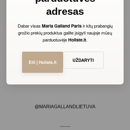
adresas
Dabar visas
Maria Galland Paris
ir kitų prabangių
grožio prekių produktus galite įsigyti naujoje mūsų
parduotuvėje
Holiste.lt
.
UŽDARYTI
Eiti į Holiste.lt
@MARIAGALLANDLIETUVA