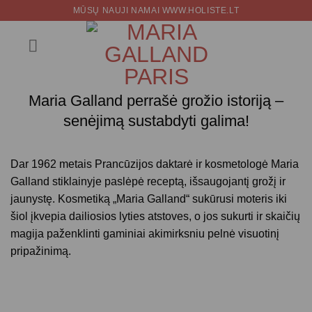
Skip
MŪSŲ NAUJI NAMAI WWW.HOLISTE.LT
to
content
Maria Galland perrašė grožio istoriją –
senėjimą sustabdyti galima!
Dar 1962 metais Prancūzijos daktarė ir kosmetologė Maria
Galland stiklainyje paslėpė receptą, išsaugojantį grožį ir
jaunystę. Kosmetiką „Maria Galland“ sukūrusi moteris iki
šiol įkvepia dailiosios lyties atstoves, o jos sukurti ir skaičių
magija paženklinti gaminiai akimirksniu pelnė visuotinį
pripažinimą.