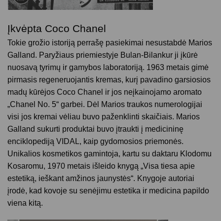
Įkvėpta Coco Chanel
Tokie grožio istoriją perrašę pasiekimai nesustabdė Marios
Galland. Paryžiaus priemiestyje Bulan-Bilankur ji įkūrė
nuosavą tyrimų ir gamybos laboratoriją. 1963 metais gimė
pirmasis regeneruojantis kremas, kurį pavadino garsiosios
madų kūrėjos Coco Chanel ir jos neįkainojamo aromato
„Chanel No. 5“ garbei. Dėl Marios traukos numerologijai
visi jos kremai vėliau buvo paženklinti skaičiais. Marios
Galland sukurti produktai buvo įtraukti į medicininę
enciklopediją VIDAL, kaip gydomosios priemonės.
Unikalios kosmetikos gamintoja, kartu su daktaru Klodomu
Kosaromu, 1970 metais išleido knygą „Visa tiesa apie
estetiką, ieškant amžinos jaunystės“. Knygoje autoriai
įrodė, kad kovoje su senėjimu estetika ir medicina papildo
viena kitą.