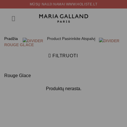
Skip
MŪSŲ NAUJI NAMAI WWW.HOLISTE.LT
to
content
Pradžia
Product Pasirinkite Atspalvį
ROUGE GLACE
FILTRUOTI
Rouge Glace
Produktų nerasta.