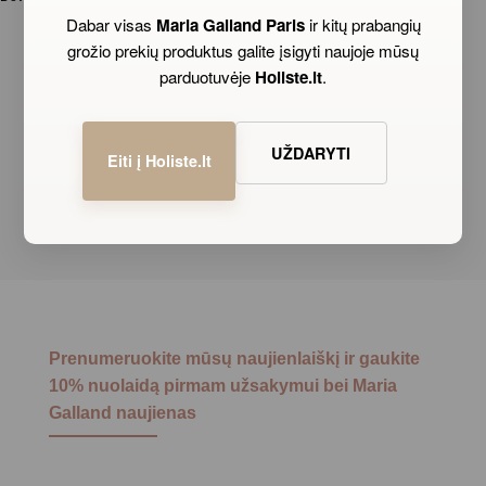
prenumeratoriams
Dabar visas
Maria Galland Paris
ir kitų prabangių
grožio prekių produktus galite įsigyti naujoje mūsų
parduotuvėje
Holiste.lt
.
ASMENIŠKAI PARINKTOS PRIEMONĖS
UŽDARYTI
Eiti į Holiste.lt
Odos diagnostika Jums patogiausiame Maria Galland grožio institute
Prenumeruokite mūsų naujienlaiškį ir gaukite
10% nuolaidą pirmam užsakymui bei Maria
Galland naujienas