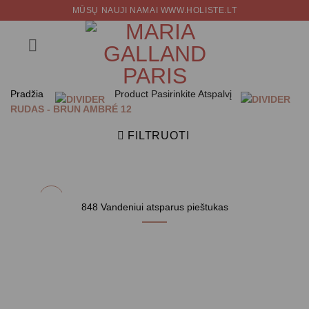
Skip
MŪSŲ NAUJI NAMAI WWW.HOLISTE.LT
to
content
Pradžia
Product Pasirinkite Atspalvį
RUDAS - BRUN AMBRÉ 12
FILTRUOTI
848 Vandeniui atsparus pieštukas