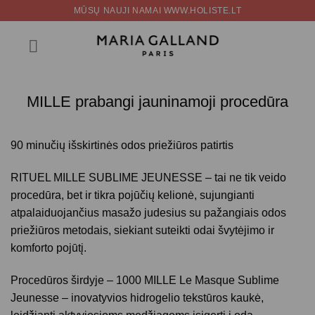
Skip
MŪSŲ NAUJI NAMAI WWW.HOLISTE.LT
to
content
MILLE prabangi jauninamoji procedūra
90 minučių išskirtinės odos priežiūros patirtis
RITUEL MILLE SUBLIME JEUNESSE
– tai ne tik veido
procedūra, bet ir tikra pojūčių kelionė, sujungianti
atpalaiduojančius masažo judesius su pažangiais odos
priežiūros metodais, siekiant suteikti odai švytėjimo ir
komforto pojūtį.
Procedūros širdyje –
1000 MILLE Le Masque Sublime
Jeunesse
– inovatyvios hidrogelio tekstūros kaukė,