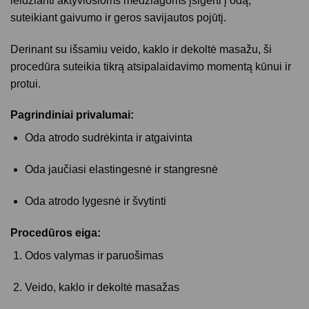
leidžianti aktyviosioms medžiagoms įsigerti į odą,
suteikiant gaivumo ir geros savijautos pojūtį.
Derinant su išsamiu veido, kaklo ir dekoltė masažu, ši
procedūra suteikia tikrą atsipalaidavimo momentą kūnui ir
protui.
Pagrindiniai privalumai:
Oda atrodo sudrėkinta ir atgaivinta
Oda jaučiasi elastingesnė ir stangresnė
Oda atrodo lygesnė ir švytinti
Procedūros eiga:
Odos valymas ir paruošimas
Veido, kaklo ir dekoltė masažas