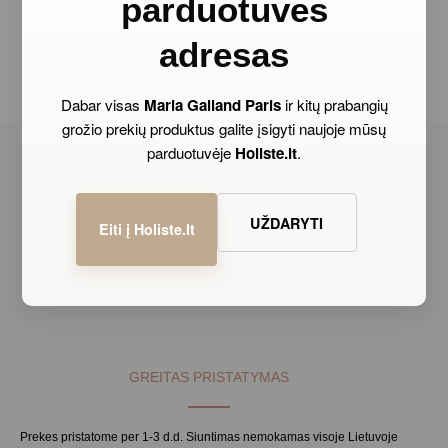
parduotuvės
adresas
L’ÈNERGIE DE LA BEAUTÈ
Dabar visas
Maria Galland Paris
ir kitų prabangių
grožio prekių produktus galite įsigyti naujoje mūsų
parduotuvėje
Holiste.lt
.
UŽDARYTI
PREKĖS ŽENKLAS
Eiti į Holiste.lt
Profesionali veido ir kūno priežiūra nuo 1962m.
GREITAS PRISTATYMAS
Prekes pristatome per 1-3 d.d. Siuntimas nemokamas visoje Lietuvoje