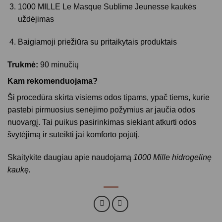
1000 MILLE Le Masque Sublime Jeunesse kaukės
uždėjimas
Baigiamoji priežiūra su pritaikytais produktais
Trukmė:
90 minučių
Kam rekomenduojama?
Ši procedūra skirta visiems odos tipams, ypač tiems, kurie
pastebi pirmuosius senėjimo požymius ar jaučia odos
nuovargį. Tai puikus pasirinkimas siekiant atkurti odos
švytėjimą ir suteikti jai komforto pojūtį.
Skaitykite daugiau apie naudojamą
1000 Mille hidrogelinę
kaukę
.