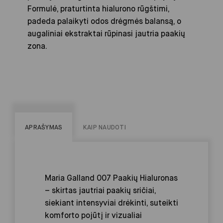
Formulė, praturtinta hialurono rūgštimi,
padeda palaikyti odos drėgmės balansą, o
augaliniai ekstraktai rūpinasi jautria paakių
zona.
APRAŠYMAS
KAIP NAUDOTI
Maria Galland 007 Paakių Hialuronas
– skirtas jautriai paakių sričiai,
siekiant intensyviai drėkinti, suteikti
komforto pojūtį ir vizualiai