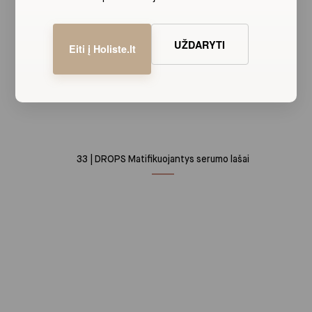
UŽDARYTI
Eiti į Holiste.lt
PAPILDYKITE SAVO ODOS PRIEŽIŪROS RITUALĄ
33 | DROPS Matifikuojantys serumo lašai