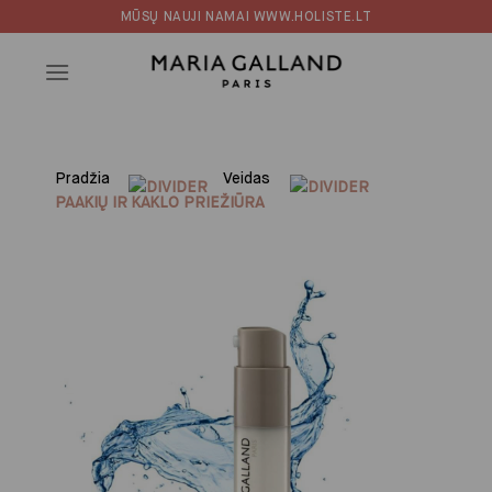
Skip
MŪSŲ NAUJI NAMAI WWW.HOLISTE.LT
to
content
Pradžia
Veidas
PAAKIŲ IR KAKLO PRIEŽIŪRA