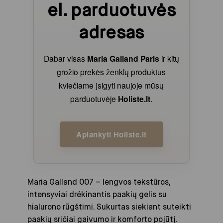
el. parduotuvės
adresas
Dabar visas
Maria Galland Paris
ir kitų
grožio prekės ženklų produktus
kviečiame įsigyti naujoje mūsų
parduotuvėje
Holiste.lt
.
Aplankyti Holiste.lt
Maria Galland 007 – lengvos tekstūros,
intensyviai drėkinantis paakių gelis su
hialurono rūgštimi. Sukurtas siekiant suteikti
paakių sričiai gaivumo ir komforto pojūtį.