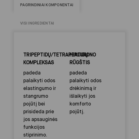
PAGRINDINIAI KOMPONENTAI
VISI INGREDIENTAI
TRIPEPTIDŲ/TETRAPEPTIDŲ
HIALURONO
KOMPLEKSAS
RŪGŠTIS
padeda
padeda
palaikyti odos
palaikyti odos
elastingumo ir
drėkinimą ir
stangrumo
išlaikyti jos
pojūtį bei
komforto
prisideda prie
pojūtį.
jos apsauginės
funkcijos
stiprinimo.