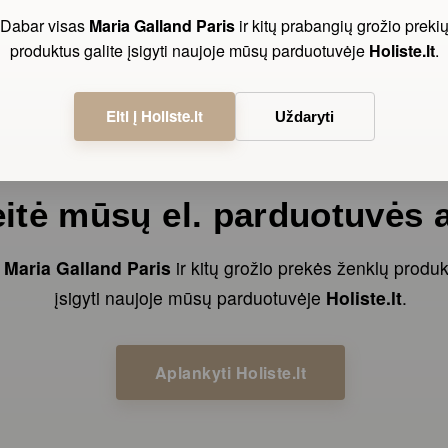
Dabar visas
Maria Galland Paris
ir kitų prabangių grožio preki
produktus galite įsigyti naujoje mūsų parduotuvėje
Holiste.lt
.
Eiti į Holiste.lt
Uždaryti
SVARBUS PRANEŠIMAS
eitė mūsų el. parduotuvės 
s
Maria Galland Paris
ir kitų grožio prekės ženklų produ
įsigyti naujoje mūsų parduotuvėje
Holiste.lt
.
Aplankyti Holiste.lt