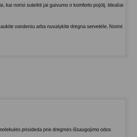
ai norisi suteikti jai gaivumo ir komforto pojūtį. Idealiai
plaukite vandeniu arba nuvalykite drėgna servetėle. Norint
es molekulės prisideda prie drėgmės išsaugojimo odos