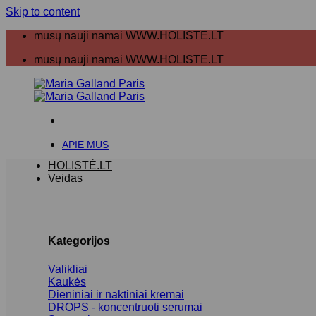
Skip to content
mūsų nauji namai WWW.HOLISTE.LT
mūsų nauji namai WWW.HOLISTE.LT
APIE MUS
HOLISTÈ.LT
Veidas
Kategorijos
Valikliai
Kaukės
Dieniniai ir naktiniai kremai
DROPS - koncentruoti serumai