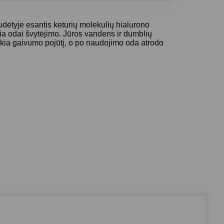
tyje esantis keturių molekulių hialurono
ia odai švytėjimo. Jūros vandens ir dumblių
ikia gaivumo pojūtį, o po naudojimo oda atrodo