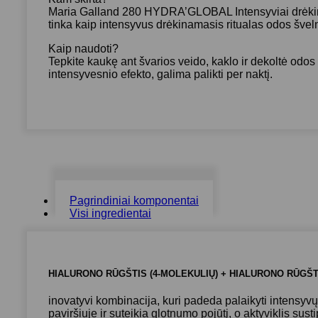
Maria Galland 280 HYDRA’GLOBAL Intensyviai drėkinanti 
tinka kaip intensyvus drėkinamasis ritualas odos šveln
Kaip naudoti?
Tepkite kaukę ant švarios veido, kaklo ir dekoltė odos
intensyvesnio efekto, galima palikti per naktį.
Pagrindiniai komponentai
Visi ingredientai
HIALURONO RŪGŠTIS (4-MOLEKULIŲ) + HIALURONO RŪGŠT
inovatyvi kombinacija, kuri padeda palaikyti intensyv
paviršiuje ir suteikia glotnumo pojūtį, o aktyviklis sust