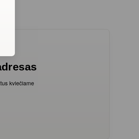
ų
adresas
ktus kviečiame