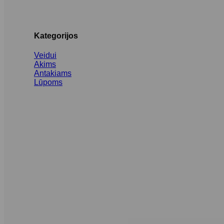
Kategorijos
Veidui
Akims
Antakiams
Lūpoms