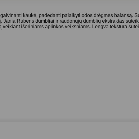
inanti kaukė, padedanti palaikyti odos drėgmės balansą. Sudė
į. Jania Rubens dumbliai ir raudonųjų dumblių ekstraktas suteik
ą veikiant išoriniams aplinkos veiksniams. Lengva tekstūra sute