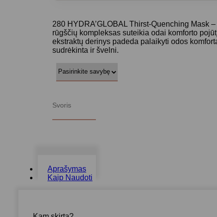
280 HYDRA’GLOBAL Thirst-Quenching Mask – gaiv
rūgščių kompleksas suteikia odai komforto pojūt
ekstraktų derinys padeda palaikyti odos komfort
sudrėkinta ir švelni.
Svoris
Aprašymas
Kaip Naudoti
Kam skirta?