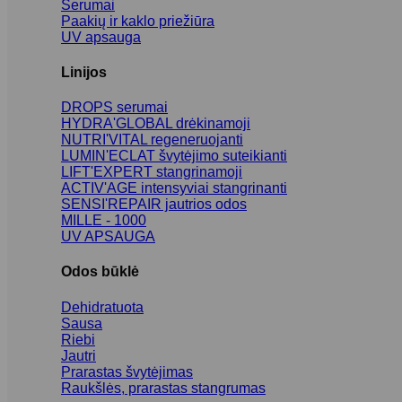
Serumai
Paakių ir kaklo priežiūra
UV apsauga
Linijos
DROPS serumai
HYDRA'GLOBAL drėkinamoji
NUTRI'VITAL regeneruojanti
LUMIN'ECLAT švytėjimo suteikianti
LIFT'EXPERT stangrinamoji
ACTIV'AGE intensyviai stangrinanti
SENSI'REPAIR jautrios odos
MILLE - 1000
UV APSAUGA
Odos būklė
Dehidratuota
Sausa
Riebi
Jautri
Prarastas švytėjimas
Raukšlės, prarastas stangrumas