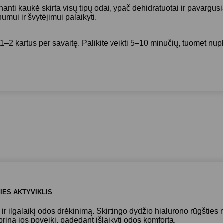
kaukė skirta visų tipų odai, ypač dehidratuotai ir pavargusiai, k
umui ir švytėjimui palaikyti.
 1–2 kartus per savaitę. Palikite veikti 5–10 minučių, tuomet nu
IES AKTYVIKLIS
ų ir ilgalaikį odos drėkinimą. Skirtingo dydžio hialurono rūgšti
iprina jos poveikį, padedant išlaikyti odos komfortą.