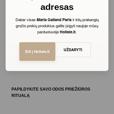
adresas
Dabar visas
Maria Galland Paris
ir kitų prabangių
grožio prekių produktus galite įsigyti naujoje mūsų
parduotuvėje
Holiste.lt
.
UŽDARYTI
Eiti į Holiste.lt
PAPILDYKITE SAVO ODOS PRIEŽIŪROS
RITUALĄ