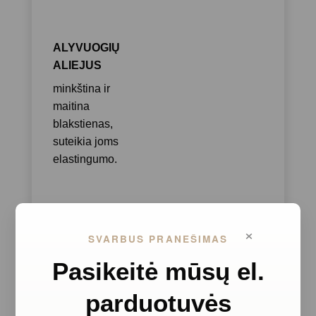
ALYVUOGIŲ
ALIEJUS
minkština ir
maitina
blakstienas,
suteikia joms
elastingumo.
×
SVARBUS PRANEŠIMAS
Pasikeitė mūsų el.
parduotuvės