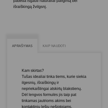
padeda išgauti natūraliai pailgintą bei
išraiškingą žvilgsnį.
APRAŠYMAS
KAIP NAUDOTI
Kam skirtas?
Tušas idealiai tinka tiems, kurie siekia
ilgesnių, išraiškingų ir
nepriekaištingai atskirtų blakstienų.
Dėl lengvos formulės jis taip pat
tinkamas jautrioms akims bei
kontaktinių lęšių nešiotojams.