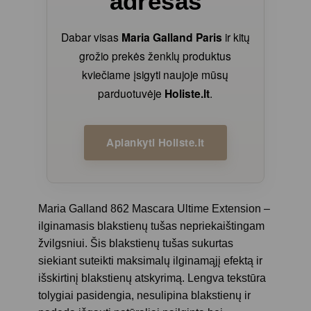
adresas
Dabar visas
Maria Galland Paris
ir kitų
grožio prekės ženklų produktus
kviečiame įsigyti naujoje mūsų
parduotuvėje
Holiste.lt
.
Aplankyti Holiste.lt
Maria Galland 862 Mascara Ultime Extension –
ilginamasis blakstienų tušas nepriekaištingam
žvilgsniui.
Šis blakstienų tušas sukurtas
siekiant suteikti maksimalų ilginamąjį efektą ir
išskirtinį blakstienų atskyrimą. Lengva tekstūra
tolygiai pasidengia, nesulipina blakstienų ir