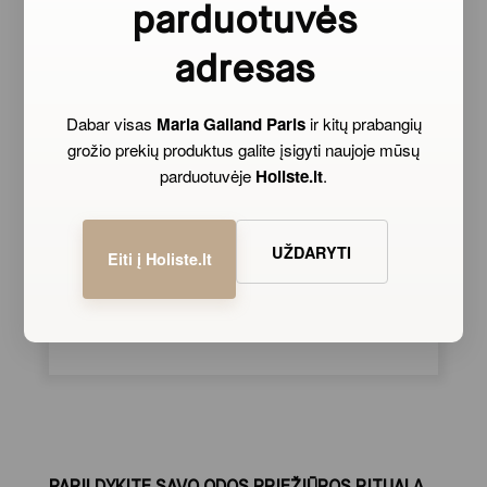
parduotuvės
adresas
Dabar visas
Maria Galland Paris
ir kitų prabangių
grožio prekių produktus galite įsigyti naujoje mūsų
parduotuvėje
Holiste.lt
.
UŽDARYTI
Eiti į Holiste.lt
PAPILDYKITE SAVO ODOS PRIEŽIŪROS RITUALĄ