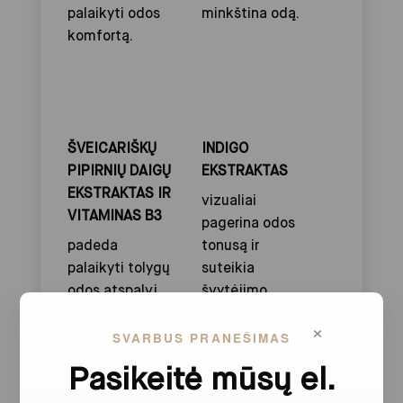
palaikyti odos
minkština odą.
komfortą.
ŠVEICARIŠKŲ
INDIGO
PIPIRNIŲ DAIGŲ
EKSTRAKTAS
EKSTRAKTAS IR
vizualiai
VITAMINAS B3
pagerina odos
padeda
tonusą ir
palaikyti tolygų
suteikia
odos atspalvį.
švytėjimo.
×
SVARBUS PRANEŠIMAS
Pasikeitė mūsų el.