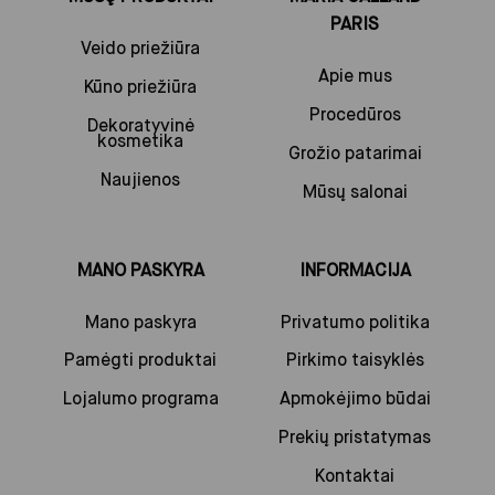
PARIS
Veido priežiūra
Apie mus
Kūno priežiūra
Procedūros
Dekoratyvinė
kosmetika
Grožio patarimai
Naujienos
Mūsų salonai
MANO PASKYRA
INFORMACIJA
Mano paskyra
Privatumo politika
Pamėgti produktai
Pirkimo taisyklės
Lojalumo programa
Apmokėjimo būdai
Prekių pristatymas
Kontaktai