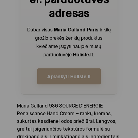
adresas
Dabar visas
Maria Galland Paris
ir kitų
grožio prekės ženklų produktus
kviečiame įsigyti naujoje mūsų
parduotuvėje
Holiste.lt
.
Aplankyti Holiste.lt
Maria Galland 936 SOURCE D’ÉNERGIE
Renaissance Hand Cream
– rankų kremas,
sukurtas kasdienei odos priežiūrai. Lengvos,
greitai įsigeriančios tekstūros formulė su
drėkinančiais ir minkštinančiais ingredientais