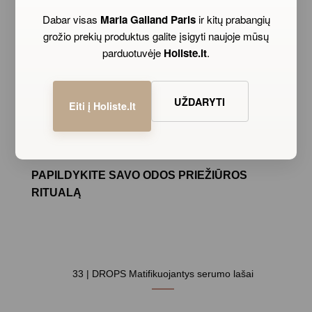
Dabar visas
Maria Galland Paris
ir kitų prabangių
grožio prekių produktus galite įsigyti naujoje mūsų
parduotuvėje
Holiste.lt
.
UŽDARYTI
Eiti į Holiste.lt
PAPILDYKITE SAVO ODOS PRIEŽIŪROS
RITUALĄ
33 | DROPS Matifikuojantys serumo lašai