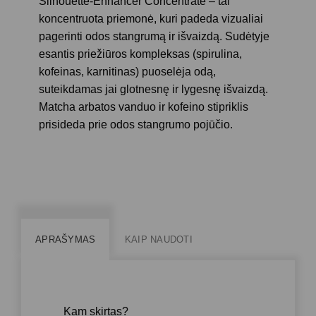
Silhouette-Enhancer Concentrate
– tai
koncentruota priemonė, kuri padeda vizualiai
pagerinti odos stangrumą ir išvaizdą. Sudėtyje
esantis
priežiūros kompleksas
(spirulina,
kofeinas, karnitinas) puoselėja odą,
suteikdamas jai glotnesnę ir lygesnę išvaizdą.
Matcha arbatos vanduo
ir
kofeino stipriklis
prisideda prie odos stangrumo pojūčio.
APRAŠYMAS
KAIP NAUDOTI
Kam skirtas?