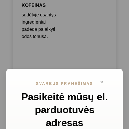
KOFEINAS
sudėtyje esantys
ingredientai
padeda palaikyti
odos tonusą.
×
SVARBUS PRANEŠIMAS
Pasikeitė mūsų el.
parduotuvės
adresas