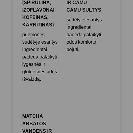
(SPIRULINA,
IR CAMU
IZOFLAVONAI,
CAMU SULTYS
KOFEINAS,
sudėtyje esantys
KARNITINAS)
ingredientai
priemonės
padeda palaikyti
sudėtyje esantys
odos komforto
ingredientai
pojūtį.
padeda palaikyti
lygesnės ir
glotnesnės odos
išvaizdą.
MATCHA
ARBATOS
VANDENS IR