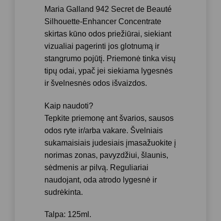
Maria Galland 942 Secret de Beauté
Silhouette-Enhancer Concentrate
skirtas kūno odos priežiūrai, siekiant
vizualiai pagerinti jos glotnumą ir
stangrumo pojūtį. Priemonė tinka visų
tipų odai, ypač jei siekiama lygesnės
ir švelnesnės odos išvaizdos.
Kaip naudoti?
Tepkite priemonę ant švarios, sausos
odos ryte ir/arba vakare. Švelniais
sukamaisiais judesiais įmasažuokite į
norimas zonas, pavyzdžiui, šlaunis,
sėdmenis ar pilvą. Reguliariai
naudojant, oda atrodo lygesnė ir
sudrėkinta.
Talpa: 125ml.