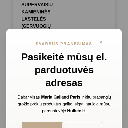
SUPERVAISIŲ
KAMIENINĖS
LĄSTELĖS
(GERVUOGIŲ
IR GOJI)
×
padeda prižiūrėti
SVARBUS PRANEŠIMAS
odą, palaikyti jos
Pasikeitė mūsų el.
stangrumą ir
sumažinti
parduotuvės
matomus
senėjimo
adresas
požymius.
Dabar visas
Maria Galland Paris
ir kitų prabangių
grožio prekių produktus galite įsigyti naujoje mūsų
parduotuvėje
Holiste.lt
.