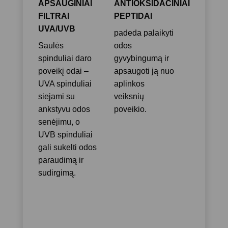
APSAUGINIAI
ANTIOKSIDACINIAI
FILTRAI
PEPTIDAI
UVA/UVB
padeda palaikyti
Saulės
odos
spinduliai daro
gyvybingumą ir
poveikį odai –
apsaugoti ją nuo
UVA spinduliai
aplinkos
siejami su
veiksnių
ankstyvu odos
poveikio.
senėjimu, o
UVB spinduliai
gali sukelti odos
paraudimą ir
sudirgimą.