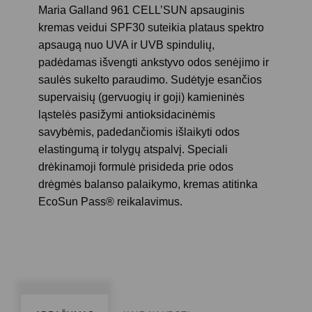
Maria Galland 961 CELL’SUN apsauginis
kremas veidui SPF30 suteikia plataus spektro
apsaugą nuo UVA ir UVB spindulių,
padėdamas išvengti ankstyvo odos senėjimo ir
saulės sukelto paraudimo. Sudėtyje esančios
supervaisių (gervuogių ir goji) kamieninės
ląstelės pasižymi antioksidacinėmis
savybėmis, padedančiomis išlaikyti odos
elastingumą ir tolygų atspalvį. Speciali
drėkinamoji formulė prisideda prie odos
drėgmės balanso palaikymo, kremas atitinka
EcoSun Pass® reikalavimus.