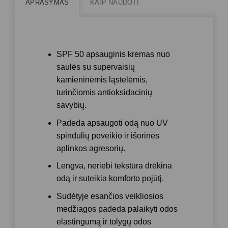
APRAŠYMAS
KAIP NAUDOTI
SPF 50 apsauginis kremas nuo
saulės su supervaisių
kamieninėmis ląstelėmis,
turinčiomis antioksidacinių
savybių.
Padeda apsaugoti odą nuo UV
spindulių poveikio ir išorinės
aplinkos agresorių.
Lengva, neriebi tekstūra drėkina
odą ir suteikia komforto pojūtį.
Sudėtyje esančios veikliosios
medžiagos padeda palaikyti odos
elastingumą ir tolygų odos