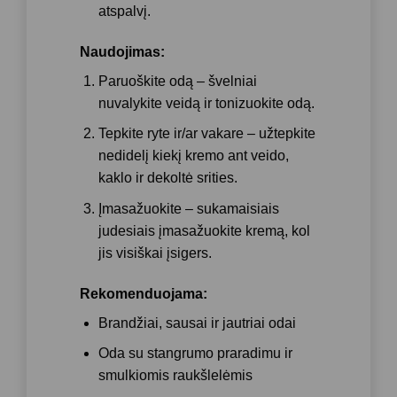
atspalvį.
Naudojimas:
Paruoškite odą
– švelniai
nuvalykite veidą ir tonizuokite odą.
Tepkite ryte ir/ar vakare
– užtepkite
nedidelį kiekį kremo ant veido,
kaklo ir dekoltė srities.
Įmasažuokite
– sukamaisiais
judesiais įmasažuokite kremą, kol
jis visiškai įsigers.
Rekomenduojama:
Brandžiai, sausai ir jautriai odai
Oda su stangrumo praradimu ir
smulkiomis raukšlelėmis