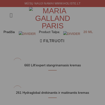
Skip
MŪSŲ NAUJI NAMAI WWW.HOLISTE.LT
to
content
Pradžia
Product Talpa:
20 ML
FILTRUOTI
660 Lift’expert stangrinamasis kremas
261 Hydraglobal drėkinantis ir maitinantis kremas