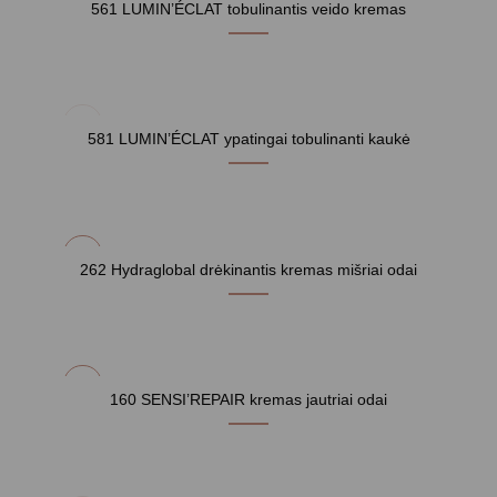
561 LUMIN’ÉCLAT tobulinantis veido kremas
NETURIME
581 LUMIN’ÉCLAT ypatingai tobulinanti kaukė
262 Hydraglobal drėkinantis kremas mišriai odai
160 SENSI’REPAIR kremas jautriai odai