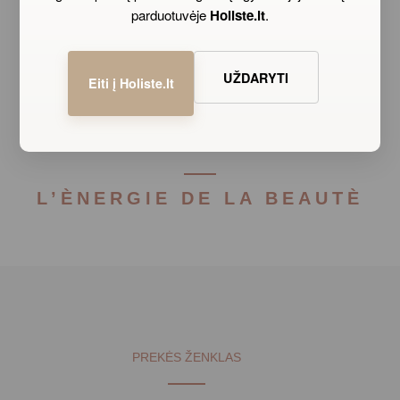
parduotuvėje
Holiste.lt
.
UŽDARYTI
Eiti į Holiste.lt
@MARIAGALLANDLIETUVA
L’ÈNERGIE DE LA BEAUTÈ
PREKĖS ŽENKLAS