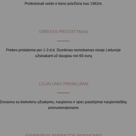
Profesionali veido ir kūno priežiūra nuo 1962m.
GREITAS PRISTATYMAS
Prekes pristatome per 1-3 d.d. Siuntimas nemokamas visoje Lietuvoje
užsisakant už daugiau nei 60 eurų
LOJALUMO PRIVALUMAI
Dovanos su kiekvienu užsakymu, naujienos ir spec.pasiūlymai naujienlaiškių
prenumeratoriams
ASMENIŠKAI PARINKTOS PRIEMONĖS